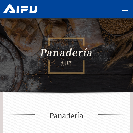
展
开
导
览
列
Panadería