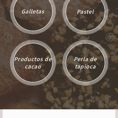
Galletas
Pastel
Productos de
Perla de
cacao
tapioca