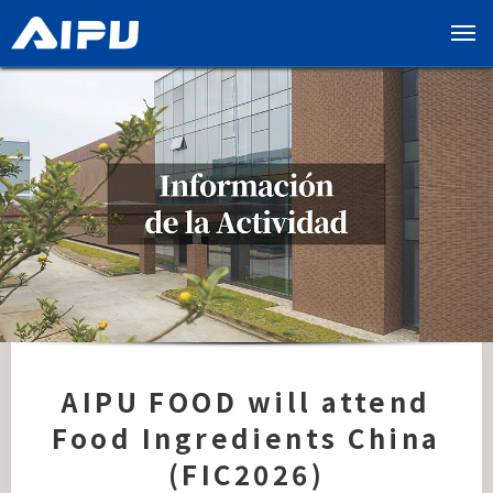
展
开
导
览
列
AIPU FOOD will attend
Food Ingredients China
(FIC2026)