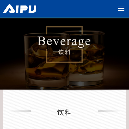
展
开
导
览
列
饮料