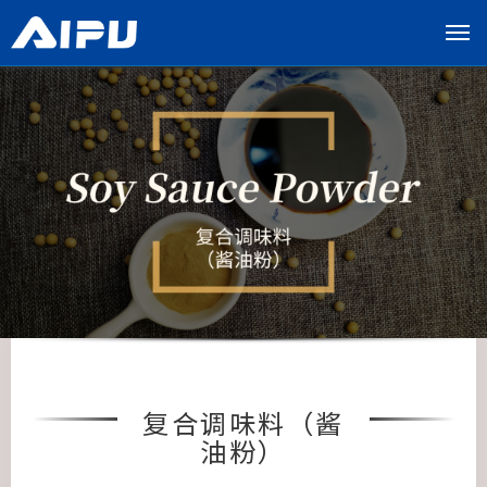
展
开
导
览
列
复合调味料（酱
油粉）