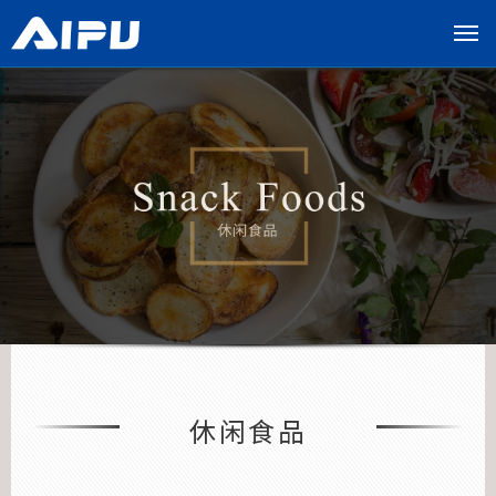
展
开
导
览
列
休闲食品