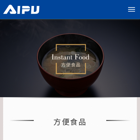
展
开
导
览
列
方便食品