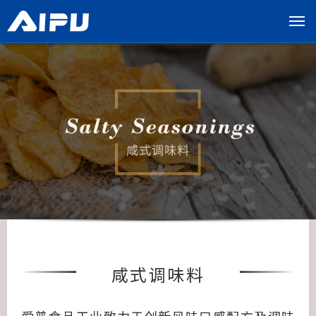
展
开
导
览
列
咸式调味料