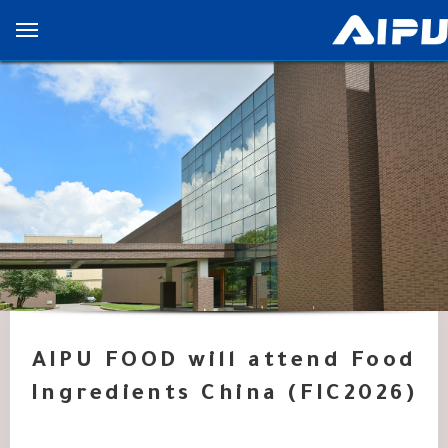
展
开
导
览
列
AIPU FOOD will attend Food
Ingredients China (FIC2026)