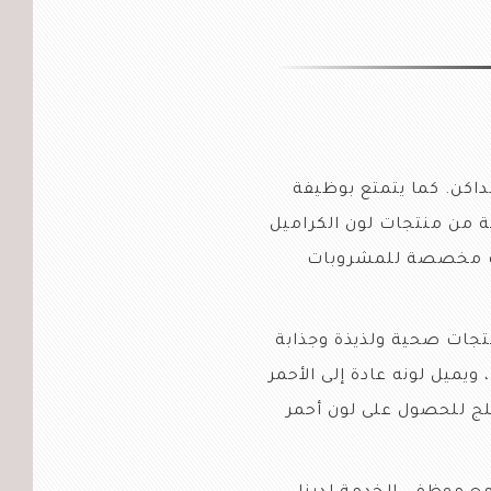
لداكن. كما يتمتع بوظيفة
مكونات. وتقدم شركة AIPU FOOD مجموعة متنوعة من منتجات لون الكراميل
جات مخصصة للمشروبات
جات صحية ولذيذة وجذابة
يميل لونه عادة إلى الأحمر
ثلج للحصول على لون أحمر