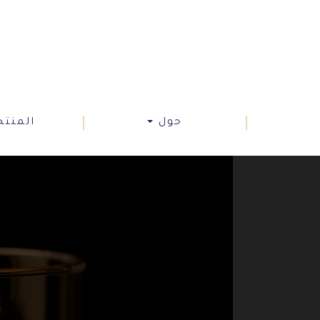
حول
المنت