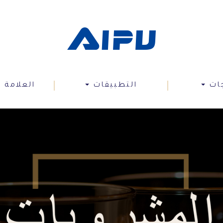
جات
التطبيقات
العلامة ا