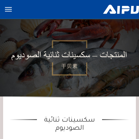
展
开
导
览
列
سكسينات ثنائية
الصوديوم