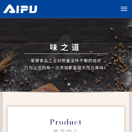
展
开
导
览
列
开创好品
追求
保障食品安全是我们的价值核
与美味！
提供稳定高品质的产品是我们的
Product
产品中心