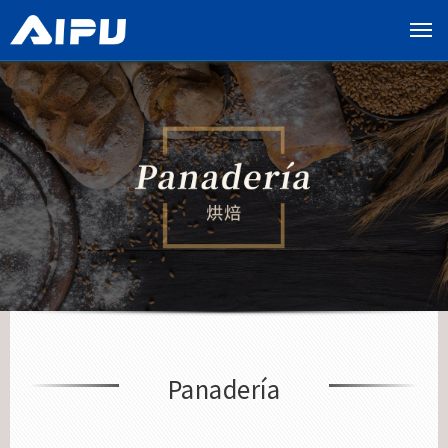
展
开
导
览
列
Panadería