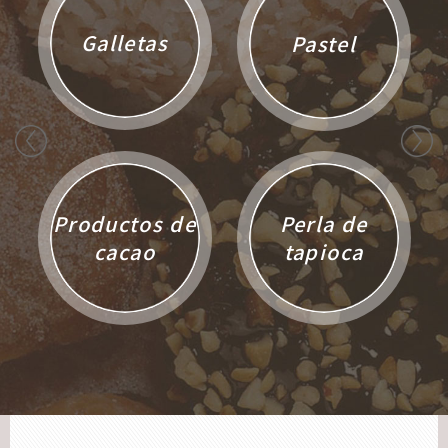
Galletas
Pastel
Productos de
Perla de
cacao
tapioca