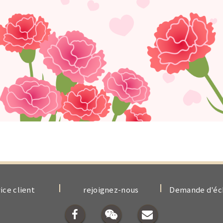
ice client
rejoignez-nous
Demande d'éch