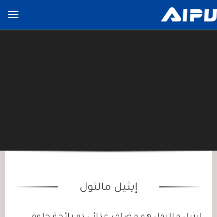
展
开
导
览
列
إيثيل مالتول