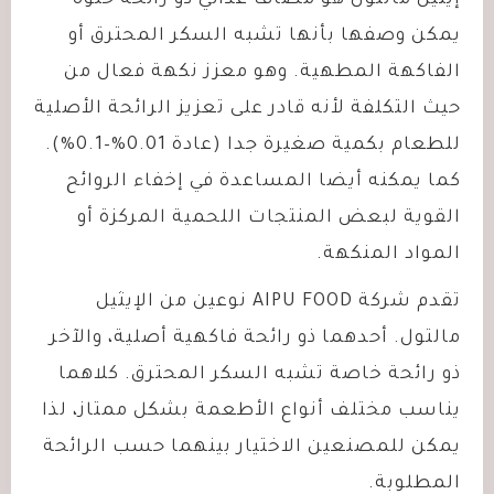
إيثيل مالتول هو مضاف غذائي ذو رائحة حلوة
يمكن وصفها بأنها تشبه السكر المحترق أو
الفاكهة المطهية. وهو معزز نكهة فعال من
حيث التكلفة لأنه قادر على تعزيز الرائحة الأصلية
للطعام بكمية صغيرة جدا (عادة 0.01%–0.1%).
كما يمكنه أيضا المساعدة في إخفاء الروائح
القوية لبعض المنتجات اللحمية المركزة أو
المواد المنكهة.
تقدم شركة
AIPU FOOD
نوعين من الإيثيل
مالتول. أحدهما ذو رائحة فاكهية أصلية، والآخر
ذو رائحة خاصة تشبه السكر المحترق. كلاهما
يناسب مختلف أنواع الأطعمة بشكل ممتاز، لذا
يمكن للمصنعين الاختيار بينهما حسب الرائحة
المطلوبة.