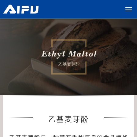
展
开
导
览
列
乙基麦芽酚