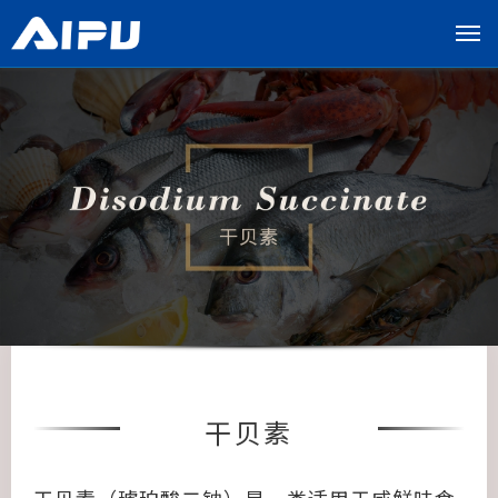
展
开
导
览
列
干贝素